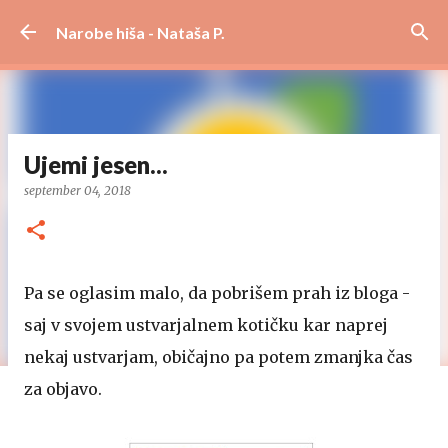
Preskoči na glavno vsebino
Narobe hiša - Nataša P.
Ujemi jesen...
september 04, 2018
Pa se oglasim malo, da pobrišem prah iz bloga -
saj v svojem ustvarjalnem kotičku kar naprej
nekaj ustvarjam, običajno pa potem zmanjka čas
za objavo.