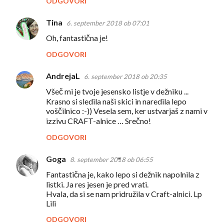
n
ODGOVORI
t
Tina
6. september 2018 ob 07:01
a
Oh, fantastična je!
r
ODGOVORI
j
i
AndrejaL
6. september 2018 ob 20:35
Všeč mi je tvoje jesensko listje v dežniku ...
Krasno si sledila naši skici in naredila lepo
voščilnico :-)) Vesela sem, ker ustvarjaš z nami v
izzivu CRAFT-alnice … Srečno!
ODGOVORI
Goga
8. september 2018 ob 06:55
Fantastična je, kako lepo si dežnik napolnila z
listki. Ja res jesen je pred vrati.
Hvala, da si se nam pridružila v Craft-alnici. Lp
Lili
ODGOVORI