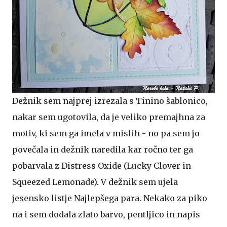
Dežnik sem najprej izrezala s Tinino šablonico,
nakar sem ugotovila, da je veliko premajhna za
motiv, ki sem ga imela v mislih - no pa sem jo
povečala in dežnik naredila kar ročno ter ga
pobarvala z Distress Oxide (Lucky Clover in
Squeezed Lemonade). V dežnik sem ujela
jesensko listje Najlepšega para. Nekako za piko
na i sem dodala zlato barvo, pentljico in napis