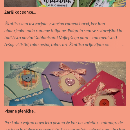
divas.blogspot.si/2016/03/something-spring.html -
http://www.wordartwednesday.blogspot.si/2016/03/challenge-
Žariš kot sonce...
weeks-222-223-anything-goes.html -
http://craftyfriendschallengeblog.blogspot.si/2016/03/challenge-
Škatlico sem ustvarjala v sončno rumeni barvi, ker ima
28.html -
obdarjenka rada rumene tulipane. Poigrala sem se s starejšimi in
http://2craftygirlschallenges.blogspot.si/2016/03/challenge-15....
tudi čisto novimi šablonicami Najlepšega para - ma meni so ti
češnjevi listki, tako nežni, tako cart. Škatlico prijavljam na
naslednje izzive: https://www.najlepsi-par.si/galerija-maj-2024/
https://www.najlepsi-par.si/pomladna-galerija-2024/
https://veselahiska.blogspot.com/2024/05/izziv-54-crka-
v.html#more (verjemi vase, veselje)
Pisane pleničke...
Pa si obarvajmo novo leto pisano že kar na začetku... mimogrede
vse lepo in dobro v novem letu. Jaz sem začela zelo pisano... in sicer