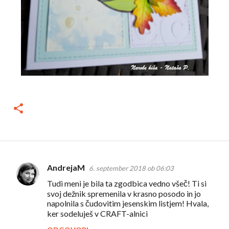
AndrejaM
6. september 2018 ob 06:03
K
Tudi meni je bila ta zgodbica vedno všeč! Ti si
o
svoj dežnik spremenila v krasno posodo in jo
m
napolnila s čudovitim jesenskim listjem! Hvala,
ker sodeluješ v CRAFT-alnici
e