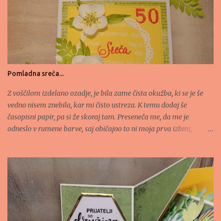
k
o
m
e
n
t
a
r
Pomladna sreča...
Z voščilom izdelano ozadje, je bila zame čista okužba, ki se je še
vedno nisem znebila, kar mi čisto ustreza. K temu dodaj še
časopisni papir, pa si že skoraj tam. Preseneča me, da me je
odneslo v rumene barve, saj običajno to ni moja prva izbira,
ampak tale kombinacija mi je všeč - deluje sveže in poživljajoče,
kot prva limonada na vrtu... Voščilnico prijavljam na naslednje
izzive: - http://craft-alnica.blogspot.si/2016/03/izziv-156-
casopisni-papir.html - http://www.najlepsi-par.si/galerija-
marec/ - http://cagichallenge.blogspot.si/2016/03/in-
garden.html - http://pileitonchallenge.blogspot.si/2016/03/pio-
104-stitching-with-bugaboo.html - http://die-cut-